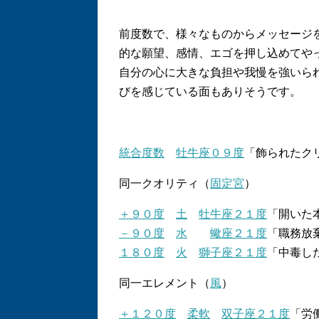
前度数で、様々なものからメッセージ
的な願望、感情、エゴを押し込めてや
自分の心に大きな負担や我慢を強いら
びを感じている面もありそうです。
統合度数
牡牛座０９度
「飾られたク
同一クオリティ（
固定宮
）
＋９０度
土
牡牛座２１度
「開いた
－９０度
水
蠍座２１度
「職務放
１８０度
火
獅子座２１度
「中毒し
同一エレメント（
風
）
＋１２０度
柔軟
双子座２１度
「労