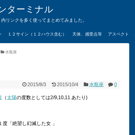
ンターミナル
ト内リンクを多く使ってまとめてみました。
ン
１２サイン（１２ハウス含む）
天体、感受点等
アスペクト
水瓶座
2015/8/3
2015/10/4
水瓶座
0
目
（
太陽
の度数としては2/9,10,11 あたり)
１度「絶望し幻滅した女 」