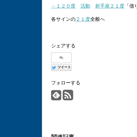
－１２０度
活動
射手座２１度
「借
各サインの
２１度
全般へ
シェアする
ツイート
フォローする