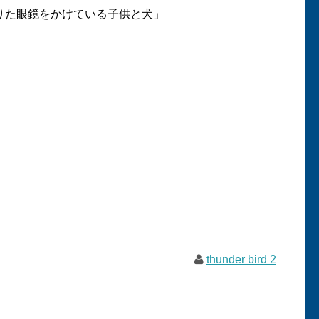
りた眼鏡をかけている子供と犬」
thunder bird 2