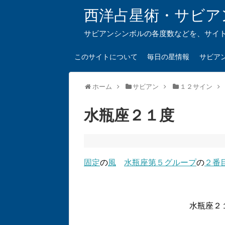
西洋占星術・サビア
サビアンシンボルの各度数などを、サイ
このサイトについて
毎日の星情報
サビア
ホーム
サビアン
１２サイン
水瓶座２１度
固定
の
風
水瓶座第５グループ
の
２番
水瓶座２