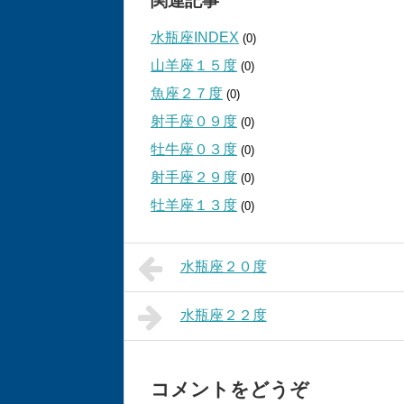
関連記事
水瓶座INDEX
(0)
山羊座１５度
(0)
魚座２７度
(0)
射手座０９度
(0)
牡牛座０３度
(0)
射手座２９度
(0)
牡羊座１３度
(0)
水瓶座２０度
水瓶座２２度
コメントをどうぞ