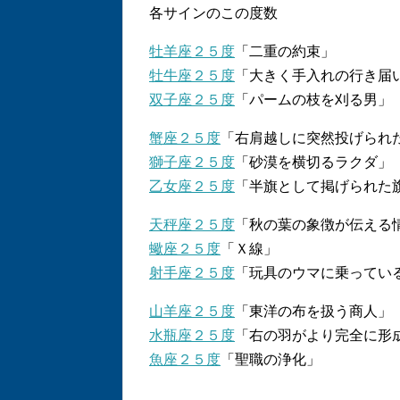
各サインのこの度数
牡羊座２５度
「二重の約束」
牡牛座２５度
「大きく手入れの行き届
双子座２５度
「パームの枝を刈る男」
蟹座２５度
「右肩越しに突然投げられ
獅子座２５度
「砂漠を横切るラクダ」
乙女座２５度
「半旗として掲げられた
天秤座２５度
「秋の葉の象徴が伝える
蠍座２５度
「Ｘ線」
射手座２５度
「玩具のウマに乗ってい
山羊座２５度
「東洋の布を扱う商人」
水瓶座２５度
「右の羽がより完全に形成
魚座２５度
「聖職の浄化」