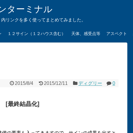
ンターミナル
ト内リンクを多く使ってまとめてみました。
ン
１２サイン（１２ハウス含む）
天体、感受点等
アスペクト
2015/8/4
2015/12/11
ディグリー
0
[最終結晶化]
準備の要素も入ってきますので、サインの成果を出すと