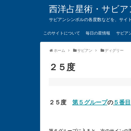
西洋占星術・サビア
サビアンシンボルの各度数などを、サイ
このサイトについて
毎日の星情報
サビア
ホーム
サビアン
ディグリー
２５度
２５度
第５グループ
の
５番目
第６グループに入ると、次のサインの