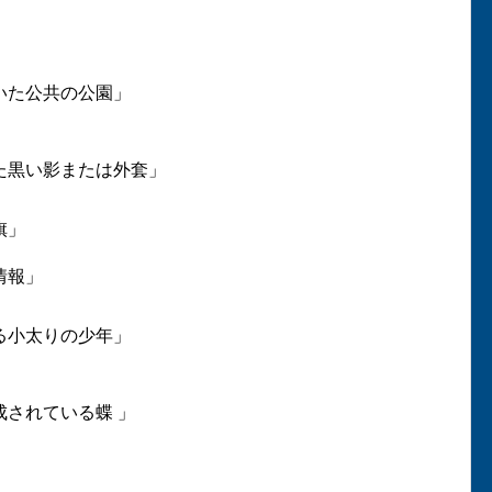
いた公共の公園」
た黒い影または外套」
旗」
情報」
る小太りの少年」
されている蝶 」